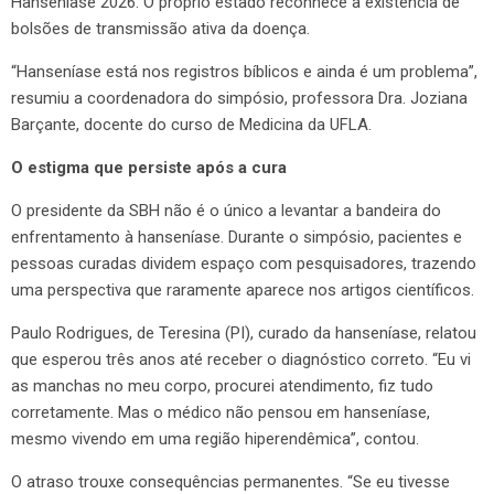
Hanseníase 2026. O próprio estado reconhece a existência de
bolsões de transmissão ativa da doença.
“Hanseníase está nos registros bíblicos e ainda é um problema”,
resumiu a coordenadora do simpósio, professora Dra. Joziana
Barçante, docente do curso de Medicina da UFLA.
O estigma que persiste após a cura
O presidente da SBH não é o único a levantar a bandeira do
enfrentamento à hanseníase. Durante o simpósio, pacientes e
pessoas curadas dividem espaço com pesquisadores, trazendo
uma perspectiva que raramente aparece nos artigos científicos.
Paulo Rodrigues, de Teresina (PI), curado da hanseníase, relatou
que esperou três anos até receber o diagnóstico correto. “Eu vi
as manchas no meu corpo, procurei atendimento, fiz tudo
corretamente. Mas o médico não pensou em hanseníase,
mesmo vivendo em uma região hiperendêmica”, contou.
O atraso trouxe consequências permanentes. “Se eu tivesse