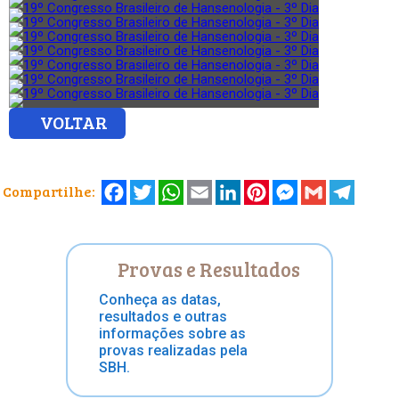
VOLTAR
Facebook
Twitter
WhatsApp
Email
LinkedIn
Pinterest
Messenger
Gmail
Telegr
Compartilhe:
Provas e Resultados
Conheça as datas,
resultados e outras
informações sobre as
provas realizadas pela
SBH.