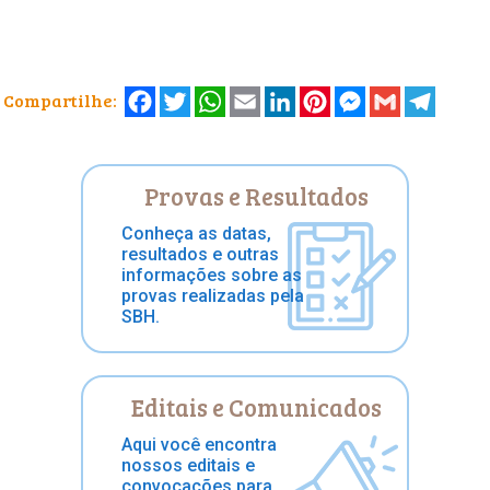
Facebook
Twitter
WhatsApp
Email
LinkedIn
Pinterest
Messenger
Gmail
Telegr
Compartilhe:
Provas e Resultados
Conheça as datas,
resultados e outras
informações sobre as
provas realizadas pela
SBH.
Editais e Comunicados
Aqui você encontra
nossos editais e
convocações para