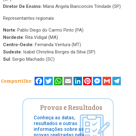
Diretor De Ensino:
Maria Angela Bianconcini Trindade (SP)
Representantes regionais
Norte
: Pablo Diego do Carmo Pinto (PA)
Nordeste
: Rita Vidigal (MA)
Centro-Oeste:
Fernanda Ventura (MT)
Sudeste
: Isabel Christina Borges da Silva (SP)
Sul
: Sergio Machado (SC)
Facebook
Twitter
WhatsApp
Email
LinkedIn
Pinterest
Messenger
Gmail
Telegr
Compartilhe:
Provas e Resultados
Conheça as datas,
resultados e outras
informações sobre as
provas realizadas pela