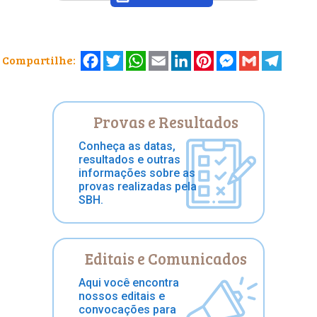
»
Facebook
Twitter
WhatsApp
Email
LinkedIn
Pinterest
Messenger
Gmail
Telegr
Compartilhe:
Provas e Resultados
Conheça as datas,
resultados e outras
informações sobre as
provas realizadas pela
SBH.
Editais e Comunicados
Aqui você encontra
nossos editais e
convocações para